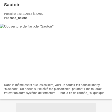
Sautoir
Publié le 03/10/2013 à 22:02
Par
rose_helene
Dans le même esprit que les colliers, voici un sautoir fait dans le liberty
"Macleod" : Un noeud sur le côté me plaisait bien, pourtant il me faudrait
trouver un autre système de fermeture... Pour la fin de l'année, j'ai quelques
commandes donc une petite...