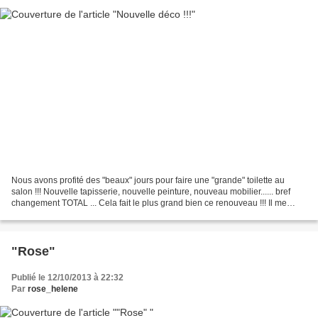
Nous avons profité des "beaux" jours pour faire une "grande" toilette au
salon !!! Nouvelle tapisserie, nouvelle peinture, nouveau mobilier...... bref
changement TOTAL ... Cela fait le plus grand bien ce renouveau !!! Il me
fallait des rideaux car depuis...
"Rose"
Publié le 12/10/2013 à 22:32
Par
rose_helene