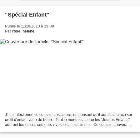
"Spécial Enfant"
Publié le 11/10/2013 à 19:38
Par
rose_helene
J'ai confectionné ce coussin très coloré, en pensant qu'il aurait sa place sur
un lit d'enfant voire de bébé... Tout le monde sait que les "Jeunes Enfants"
adorent toutes ces couleurs vives, cela les stimule... Ce coussin trouvera
donc sa place au "Marché...