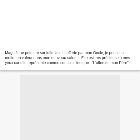
Magnifique peinture sur toile faite et offerte par mon Oncle, je pense la
mettre en valeur dans mon nouveau salon !!! Elle est très précieuse à mes
yeux car elle représente comme son titre l'indique : "L'allée de mon Père",
une superbe allée qui montait...