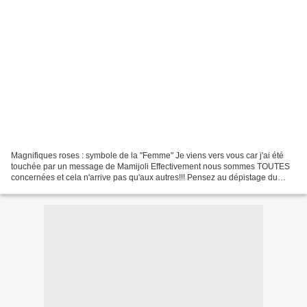
Magnifiques roses : symbole de la "Femme" Je viens vers vous car j'ai été
touchée par un message de Mamijoli Effectivement nous sommes TOUTES
concernées et cela n'arrive pas qu'aux autres!!! Pensez au dépistage du
cancer du sein... Couleur rose pour le...